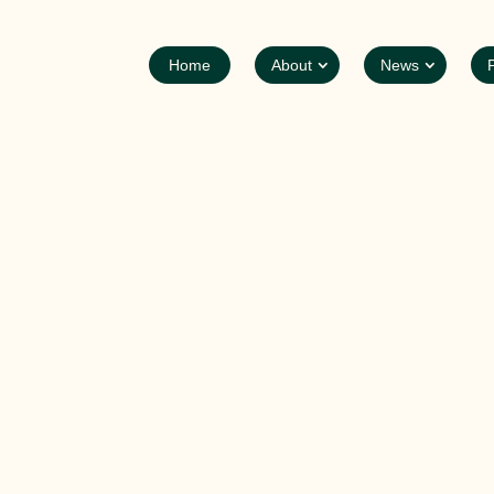
Home
About
News
óvenes sobre camb
pero sí se puede imaginar y traer amorosamente a
en diseñar y rediseñar”. –
Donella Meadows