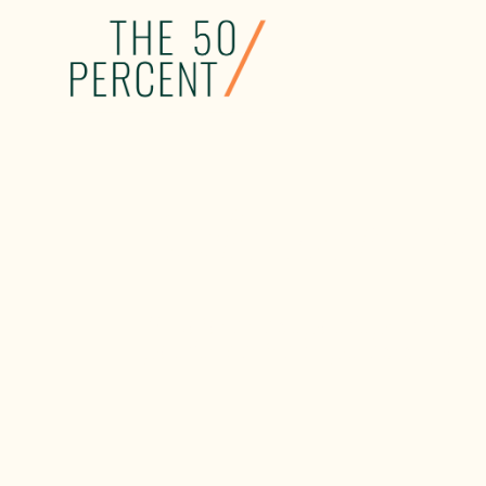
Guía para j
“El futuro no se puede predecir, 
pueden controlar, pero sí se pued