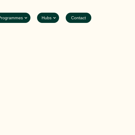
Programmes
Hubs
Contact
io sistémico
 la existencia. Los sistemas no se